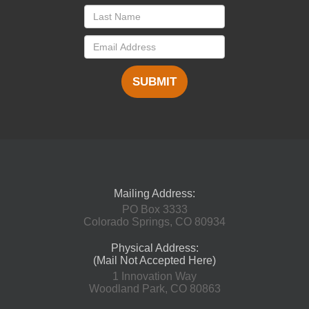
SUBMIT
Mailing Address:
PO Box 3333
Colorado Springs, CO 80934
Physical Address:
(Mail Not Accepted Here)
1 Innovation Way
Woodland Park, CO 80863