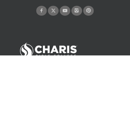
©
2026
Andrew Wommack Ministries. All rights reserved.
About Us
Careers
Contact