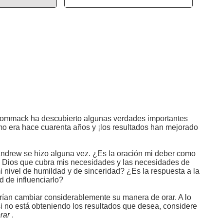
Wommack ha descubierto algunas verdades importantes
mo era hace cuarenta años y ¡los resultados han mejorado
ndrew se hizo alguna vez. ¿Es la oración mi deber como
e a Dios que cubra mis necesidades y las necesidades de
 nivel de humildad y de sinceridad? ¿Es la respuesta a la
d de influenciarlo?
drían cambiar considerablemente su manera de orar. A lo
si no está obteniendo los resultados que desea, considere
orar
.