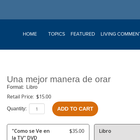
HOME
TOPICS
FEATURED
LIVING COMMEN
Una mejor manera de orar
Format:
Libro
Retail Price:
$15.00
ADD TO CART
Quantity:
"Como se Ve en
$35.00
Libro
la TV" DVD