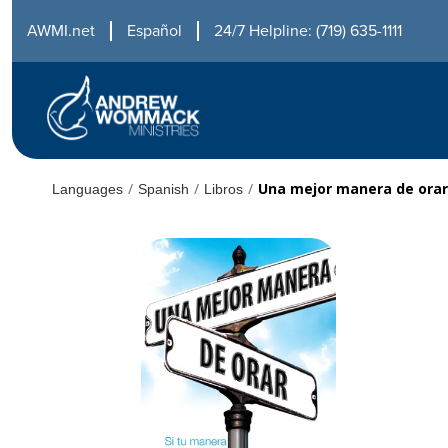
AWMI.net
Español
24/7 Helpline: (719) 635-1111
/
/
/
Una mejor manera de orar
Languages
Spanish
Libros