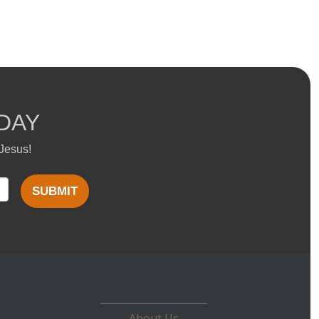
DAY
 Jesus!
SUBMIT
About Us